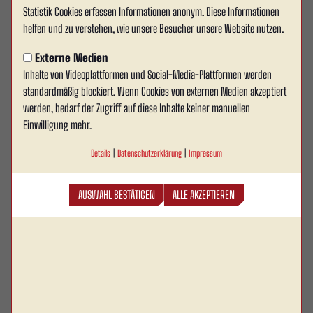
Statistik Cookies erfassen Informationen anonym. Diese Informationen
RW Ahlen startet in die
helfen und zu verstehen, wie unsere Besucher unsere Website nutzen.
Vorbereitung auf die Saison
Externe Medien
Inhalte von Videoplattformen und Social-Media-Plattformen werden
26/27
standardmäßig blockiert. Wenn Cookies von externen Medien akzeptiert
Rot Weiss Ahlen ist am heutigen Tag offiziell in die
werden, bedarf der Zugriff auf diese Inhalte keiner manuellen
Einwilligung mehr.
Vorbereitung auf die neue Saison 2026/27 gestartet.
Bei hochsommerlichen Temperaturen von über 30
Details
|
Datenschutzerklärung
|
Impressum
Grad absolvierte die neu formierte Mannschaft die
erste gemeinsame Einheit auf dem Rasen des
AUSWAHL BESTÄTIGEN
ALLE AKZEPTIEREN
Wersestadions.
Bevor es für die Spieler auf den Platz ging, begann der Trainingsauftakt
zunächst in der Kabine. Dort wurden Mannschaft und Trainerteam von
Präsident Dietmar Kupfernagel, Aufsichtsratsvorsitzendem Heinz-Jürgen
Gosda sowie Vorstandsmitglied Dennis Kocker begrüßt. Die