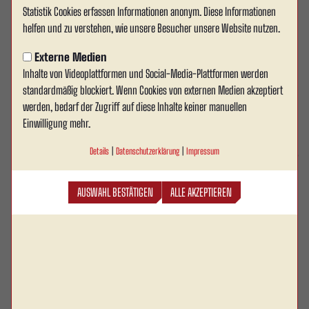
Statistik Cookies erfassen Informationen anonym. Diese Informationen
Christopher Rasper wechselt an
helfen und zu verstehen, wie unsere Besucher unsere Website nutzen.
die Werse
Externe Medien
Inhalte von Videoplattformen und Social-Media-Plattformen werden
Rot Weiss Ahlen kann den nächsten Neuzugang für
standardmäßig blockiert. Wenn Cookies von externen Medien akzeptiert
die Saison 2026/27 präsentieren: Innenverteidiger
werden, bedarf der Zugriff auf diese Inhalte keiner manuellen
Christopher Rasper schließt sich den Wersestädtern
Einwilligung mehr.
an. Der 21-Jährige wechselt aus der U21 von Arminia
Details
|
Datenschutzerklärung
|
Impressum
Bielefeld nach Ahlen und unterschreibt einen Vertrag
bis zum 30. Juni 2027.
AUSWAHL BESTÄTIGEN
ALLE AKZEPTIEREN
Mit der Verpflichtung des 1,90 Meter großen Defensivspielers gewinnt Rot
Weiss Ahlen einen Akteur hinzu, der trotz seines jungen Alters bereits
wertvolle Erfahrungen auf hohem Niveau im Nachwuchs- und Seniorenfußball
sammeln konnte. Seine fußballerische Ausbildung durchlief Rasper unter
anderem beim SC Verl, den Sportfreunden Lotte sowie zuvor beim SC Halle.
Über die zweite Mannschaft des SC Verl führte ihn sein Weg schließlich zur U21