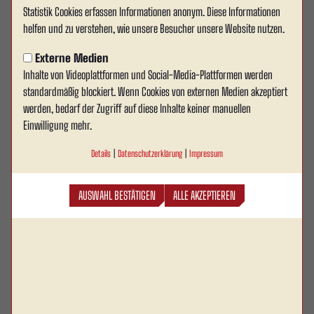
Statistik Cookies erfassen Informationen anonym. Diese Informationen
Verteidiger Semih Tirgil wechselt
helfen und zu verstehen, wie unsere Besucher unsere Website nutzen.
an die Werse
Externe Medien
Inhalte von Videoplattformen und Social-Media-Plattformen werden
Rot Weiss Ahlen treibt die Kaderplanung für die
standardmäßig blockiert. Wenn Cookies von externen Medien akzeptiert
kommende Westfalenliga-Saison weiter voran und
werden, bedarf der Zugriff auf diese Inhalte keiner manuellen
kann den nächsten Neuzugang präsentieren:
Einwilligung mehr.
Innenverteidiger Semih Tirgil wechselt vom frisch
Details
|
Datenschutzerklärung
|
Impressum
gebackenen Oberliga-Meister Westfalia Rhynern an
die Werse. Der 21-Jährige hat bei Rot Weiss Ahlen
AUSWAHL BESTÄTIGEN
ALLE AKZEPTIEREN
einen Vertrag bis zum 30. Juni 2027 unterschrieben.
Mit Semih Tirgil gewinnt Rot Weiss Ahlen einen jungen, entwicklungsfähigen
Defensivspieler, der trotz seines Alters bereits Erfahrungen im Seniorenfußball
sammeln konnte. In der vergangenen Saison gehörte er zum Kader der
erfolgreichen Rhyneraner Mannschaft und kam in der Oberliga Westfalen
sowie im Westfalenpokal auf insgesamt 22 Pflichtspieleinsätze. Der gebürtige