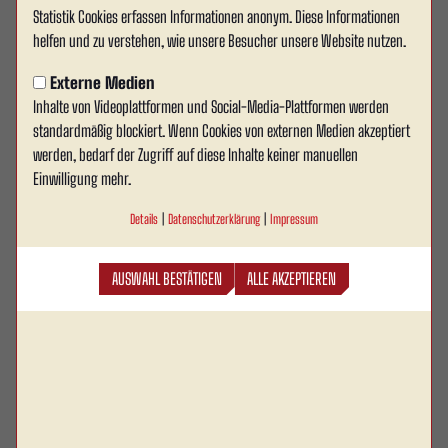
Statistik Cookies erfassen Informationen anonym. Diese Informationen
Rot Weiss Ahlen verpflichtet
helfen und zu verstehen, wie unsere Besucher unsere Website nutzen.
Ervin Catic
Externe Medien
Inhalte von Videoplattformen und Social-Media-Plattformen werden
Rot Weiss Ahlen treibt die Planungen für die Saison
standardmäßig blockiert. Wenn Cookies von externen Medien akzeptiert
2026/27 weiter voran und kann den nächsten
werden, bedarf der Zugriff auf diese Inhalte keiner manuellen
Neuzugang präsentieren: Ervin Catic wechselt vom
Einwilligung mehr.
SV Wilhelmshaven an die Werse. Der 28-jährige
Details
|
Datenschutzerklärung
|
Impressum
Offensivspieler hat bei Rot Weiss Ahlen einen
Vertrag bis zum 30. Juni 2027 unterschrieben.
AUSWAHL BESTÄTIGEN
ALLE AKZEPTIEREN
Mit Catic gewinnt der RWA einen erfahrenen Offensivspieler hinzu, der sowohl
auf den Außenbahnen als auch in vorderster Angriffsreihe eingesetzt werden
kann. Der gebürtige Bosnier bringt die Erfahrung aus mehreren Oberligen mit
und soll künftig dabei helfen, den sportlichen Neuaufbau des Vereins
mitzugestalten.