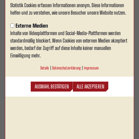
Statistik Cookies erfassen Informationen anonym. Diese Informationen
Ahlener Jung bleibt an Bord:
helfen und zu verstehen, wie unsere Besucher unsere Website nutzen.
Wöstmann verlängert bis 2028
Externe Medien
Inhalte von Videoplattformen und Social-Media-Plattformen werden
Rot Weiss Ahlen kann eine weitere wichtige
standardmäßig blockiert. Wenn Cookies von externen Medien akzeptiert
Personalentscheidung für die Zukunft vermelden:
werden, bedarf der Zugriff auf diese Inhalte keiner manuellen
Davin Wöstmann hat seinen Vertrag beim RWA
Einwilligung mehr.
verlängert und bleibt dem Verein mindestens bis
Details
|
Datenschutzerklärung
|
Impressum
zum 30. Juni 2028 erhalten.
AUSWAHL BESTÄTIGEN
ALLE AKZEPTIEREN
Gerade in einer Phase des sportlichen Umbruchs ist diese Nachricht von
besonderer Bedeutung. Nach dem Abstieg aus der Oberliga Westfalen und
dem eingeleiteten Neuaufbau setzt der 27-Jährige bewusst ein Zeichen für
Kontinuität, Identifikation und Zusammenhalt.
Insgesamt absolvierte Wöstmann bereits 61 Pflichtspiele für die 1. Mannschaft
von Rot Weiss Ahlen. In der abgelaufenen Saison kam der Offensivspieler auf
27 Einsätze. Vor allem aber überzeugte er durch seinen Einsatzwillen, seine