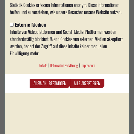
Statistik Cookies erfassen Informationen anonym. Diese Informationen
Starkes Signal: Di Vinti verlängert
helfen und zu verstehen, wie unsere Besucher unsere Website nutzen.
bis 2028
Externe Medien
Inhalte von Videoplattformen und Social-Media-Plattformen werden
Rot Weiss Ahlen kann eine weitere
standardmäßig blockiert. Wenn Cookies von externen Medien akzeptiert
Personalentscheidung für die Zukunft vermelden:
werden, bedarf der Zugriff auf diese Inhalte keiner manuellen
Gianluca Di Vinti hat seinen Vertrag beim RWA
Einwilligung mehr.
verlängert und wird auch in den kommenden Jahren
Details
|
Datenschutzerklärung
|
Impressum
das rot-weiße Trikot tragen. Der 26-jährige
Offensivspieler unterschreibt einen neuen Vertrag
AUSWAHL BESTÄTIGEN
ALLE AKZEPTIEREN
bis zum 30. Juni 2028 und setzt damit ein klares
Zeichen für den eingeschlagenen Weg des Vereins.
Gerade nach dem Abstieg in die Westfalenliga besitzt die
Vertragsverlängerung von Di Vinti eine besondere Bedeutung. Während viele
Vereine nach einem Abstieg personelle Veränderungen verkraften müssen, hat
sich der Offensivspieler bewusst dafür entschieden, den Neuaufbau bei Rot