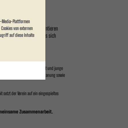
al-Media-Plattformen
 ein klares Konzept präsentieren
 Cookies von externen
ist ein Verein, bei dem es sich
griff auf diese Inhalte
et, klare Vorstellungen verfolgt und junge
e verantworten und die Kaderplanung sowie
 setzt der Verein auf ein eingespieltes
gemeinsame Zusammenarbeit.