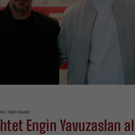
 Uhr
|
David Schneller
htet Engin Yavuzaslan a