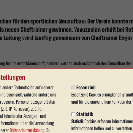
ichen für den sportlichen Neuaufbau: Der Verein konnte m
ls neuen Cheftrainer gewinnen. Yavuzaslan erhält bei Ro
he Leitung wird künftig gemeinsam von Cheftrainer Engin
ung für die erste Mannschaft, sondern werden auch maßgeblich den Neuaufbau des Kade
der Westfalenliga eine gute Rolle spielen kann.
tellungen
 andere Technologien auf unserer
Essenziell
sind essenziell, während andere uns
Essenzielle Cookies ermöglichen grun
Engin Yavuzaslan für Rot Weiss Ahlen gewinnen konnten. Er hat in seine
verbessern. Personenbezogene Daten
sind für die einwandfreie Funktion der 
en Umfeld mit klaren Aufgaben und Zielen nicht nur eine Mannschaft f
z. B. IP-Adressen), z. B. für
Eigenschaften brauchen wir für den bevorstehenden Neuaufbau."
Statistik
nd Inhalte oder Anzeigen- und
Statistik Cookies erfassen Information
nformationen über die Verwendung
Informationen helfen und zu verstehen
unserer
Datenschutzerklärung
. Du