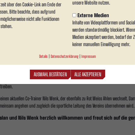
unsere Website nutzen.
kt mit großer Motivation auf seine neue Aufgabe:
rzeit über den Cookie-Link am Ende der
ssen. Bitte beachte, dass aufgrund
Externe Medien
n möglicherweise nicht alle Funktionen
Inhalte von Videoplattformen und Soci
 stehen.
ein wurde sehr deutlich, dass die Verantwortlichen trotz des Abstiegs
werden standardmäßig blockiert. Wenn
. Rot Weiss Ahlen verfügt weiterhin über eine immense Strahlkraft. Es 
Medien akzeptiert werden, bedarf der Zu
keiner manuellen Einwilligung mehr.
s aufzubauen.“
Details
|
Datenschutzerklärung
|
Impressum
 dem höherklassigen Amateurfußball mit und gilt als Trainer, der strukturiert arbeit
AUSWAHL BESTÄTIGEN
ALLE AKZEPTIEREN
n. Gemeinsam mit Nils Wenk wird er die sportliche Ausrichtung der kommenden Jahr
treiben.
einen aktuellen Co-Trainer Nils Wenk, der ebenfalls zu Rot Weiss Ahlen wechselt. Damit
emeinsam angehen und zugleich die sportliche Leitung des Vereins übernehmen wird.
aslan und Nils Wenk herzlich willkommen und freut sich auf die 