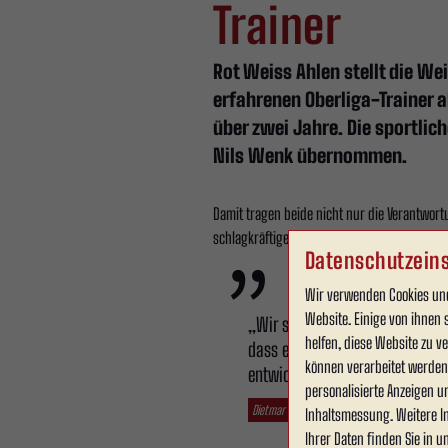
Trainer
Rot Weiss Ahlen stellt die We
erfahrenen Oberliga-Trainer a
über zwei Jahre. Die sportlic
Nils Wenk übernommen.
Damit tragen beide nicht nur die Verantwort
schlagkräftige Mannschaft zu formen, die in 
Datenschutzeins
Wir verwenden Cookies und
Website. Einige von ihnen 
„Wir sind sehr froh, dass wir 
helfen, diese Website zu 
dass er in einem anspruchsvoll
können verarbeitet werden (
entwickeln kann. Genau diese 
personalisierte Anzeigen u
Dietmar Kupfernagel (Präsident)
Inhaltsmessung. Weitere I
Ihrer Daten finden Sie in 