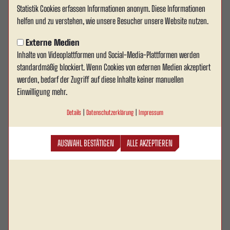
Statistik Cookies erfassen Informationen anonym. Diese Informationen
Bruno Soares besteht erfolgreich
helfen und zu verstehen, wie unsere Besucher unsere Website nutzen.
die B-Lizenz
Externe Medien
Inhalte von Videoplattformen und Social-Media-Plattformen werden
Starke Nachricht abseits des Platzes: Unser Spieler
standardmäßig blockiert. Wenn Cookies von externen Medien akzeptiert
Bruno Soares hat erfolgreich die B-Lizenz bestanden
werden, bedarf der Zugriff auf diese Inhalte keiner manuellen
– und das sogar mit besonderer Empfehlung.
Einwilligung mehr.
Details
|
Datenschutzerklärung
|
Impressum
Bereits seit November absolvierte Bruno die Ausbildung und investierte neben
dem Trainings- und Spielbetrieb viel Zeit in seine persönliche
Weiterentwicklung. Mit dem erfolgreichen Abschluss setzt er nun ein starkes
AUSWAHL BESTÄTIGEN
ALLE AKZEPTIEREN
Zeichen für seinen weiteren Weg im Fußball – sowohl auf als auch neben dem
Platz.
Die B-Lizenz vermittelt unter anderem Inhalte in den Bereichen
Trainingssteuerung, Spielanalyse, Taktik, Mannschaftsführung sowie
Persönlichkeitsentwicklung als Trainer. Besonders bemerkenswert: Bruno
konnte die Ausbildung mit einer besonderen Empfehlung abschließen.