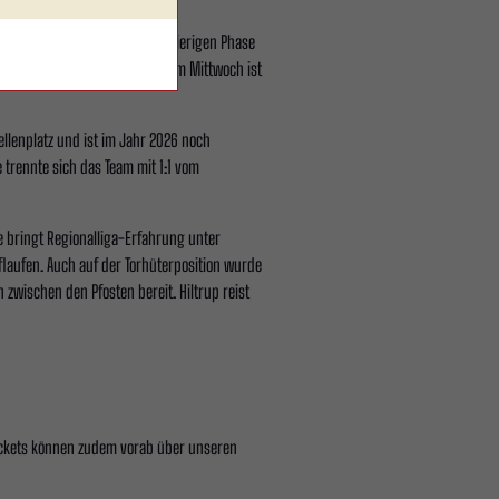
schaft in einer sportlich schwierigen Phase
rgte. Das Aufeinandertreffen am Mittwoch ist
ellenplatz und ist im Jahr 2026 noch
trennte sich das Team mit 1:1 vom
e bringt Regionalliga-Erfahrung unter
laufen. Auch auf der Torhüterposition wurde
 zwischen den Pfosten bereit. Hiltrup reist
ickets können zudem vorab über unseren