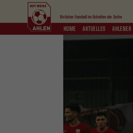
Ehrlicher Fussball im Schatten der Zeche
HOME
AKTUELLES
AHLENER 