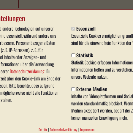
tellungen
 andere Technologien auf unserer
Essenziell
Dal, Binyamin, Heider, Aslan, van Ingen, Tawiah, Gllogjani
sind essenziell, während andere uns
Essenzielle Cookies ermöglichen grun
knecht, Paenda, Sarrafyar, Bußmann, Jankhöfer, Mittmann, Ojo, Brüggemann
verbessern. Personenbezogene Daten
sind für die einwandfreie Funktion der 
z. B. IP-Adressen), z. B. für
Statistik
nd Inhalte oder Anzeigen- und
LIVETICKER
MEHR ZUM SPIEL
Statistik Cookies erfassen Information
nformationen über die Verwendung
Informationen helfen und zu verstehen
unserer
Datenschutzerklärung
. Du
unsere Website nutzen.
rzeit über den Cookie-Link am Ende der
V Lippstadt 08 fällt selbstkritisch aus. Bei der Niederlage in der Liebelt Arena blieb
ssen. Bitte beachte, dass aufgrund
urchschlagskraft und die nötige Widerstandsfähigkeit in entscheidenden Phasen.
Externe Medien
n möglicherweise nicht alle Funktionen
Inhalte von Videoplattformen und Soci
ten Tabellenplatz abgerutscht. Die Situation ist ernst, der Handlungsbedarf offensic
 stehen.
werden standardmäßig blockiert. Wenn
e Reaktion ist gefordert – sportlich und mental.
Medien akzeptiert werden, bedarf der Zu
keiner manuellen Einwilligung mehr.
dert. Jan Holldack fällt weiterhin mit einem Muskelfaserriss aus, den er sich im Tes
ike Pihl nach seinem Muskelbündelriss weiterhin und wird voraussichtlich mehrere 
Details
|
Datenschutzerklärung
|
Impressum
t fraglich. Ansonsten steht dem Trainerteam ein einsatzbereiter Kader zur Verfügung.