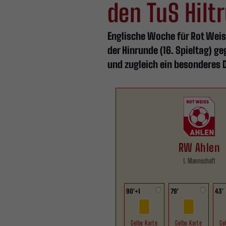
den TuS Hilt
Englische Woche für Rot Weis
der Hinrunde (16. Spieltag) ge
und zugleich ein besonderes Du
RW Ahlen
1. Mannschaft
90'
+1
79'
43'
Gelbe Karte
Gelbe Karte
Ge