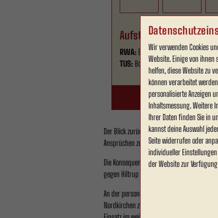
Datenschutzeins
Aufstellung
Wir verwenden Cookies und
RWA:
Breuer, Nwubani, Uzelac, Guzy, 
Website. Einige von ihnen 
TUS:
Böcker, Gockel, Weißen, Johann
helfen, diese Website zu 
können verarbeitet werden (
personalisierte Anzeigen u
Inhaltsmessung. Weitere I
Ihrer Daten finden Sie in 
kannst deine Auswahl jede
Der Blick zurück auf das Auswärtsspiel beim S
Seite widerrufen oder anpa
Ansprüchen zurück. Es fehlten Intensität, D
individueller Einstellunge
Die Konsequenz: RWA ist wieder auf den letz
der Website zur Verfügung
gegen Hiltrup eine enorme Bedeutung zu. Ein
An der personellen Lage hat sich nichts geän
Nordkirchen zugezogen hatte. Zudem fehlt M
Einsatz im weiteren Saisonverlauf ist derzei