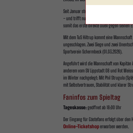
Seit Januar steht Marcel Stöppel als neuer 
– und trifft nun ausgerechnet auf seinen ehe
somit das erste direkte Duell gegen seinen E
Mit dem TuS Hiltrup kommt eine Mannschaft na
ungeschlagen. Zwei Siege und zwei Unentsch
Sportverein Schermbeck (01.03.2026).
Angeführt wird die Mannschaft von Kapitän A
anderem vom SV Lippstadt 08 und Rot Weiss A
im Winter nachgelegt: Mit Phil Strugula (SpV
mit Selbstvertrauen, Stabilität und klarer S
Faninfos zum Spieltag
Tageskasse:
geöffnet ab 18:00 Uhr
Der Eingang für Gästefans erfolgt über den 
Online-Ticketshop
erworben werden.