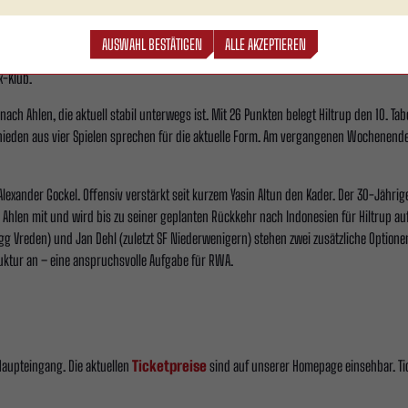
Cheftrainer an der Seitenlinie von Rot Weiss Ahlen. Der 38-Jährige übernahm die Mann
AUSWAHL BESTÄTIGEN
ALLE AKZEPTIEREN
maligen Verein. Stöppel kam vom TuS Hiltrup, mit dem er als Aufsteiger für Furore so
x-Klub.
ch Ahlen, die aktuell stabil unterwegs ist. Mit 26 Punkten belegt Hiltrup den 10. Tab
ieden aus vier Spielen sprechen für die aktuelle Form. Am vergangenen Wochenende 
lexander Gockel. Offensiv verstärkt seit kurzem Yasin Altun den Kader. Der 30-Jährig
hlen mit und wird bis zu seiner geplanten Rückkehr nach Indonesien für Hiltrup auf
gg Vreden) und Jan Dehl (zuletzt SF Niederwenigern) stehen zwei zusätzliche Optionen
truktur an – eine anspruchsvolle Aufgabe für RWA.
Haupteingang. Die aktuellen
Ticketpreise
sind auf unserer Homepage einsehbar. T