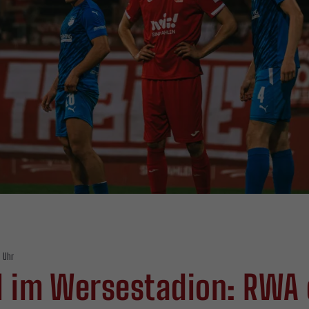
0 Uhr
l im Wersestadion: RWA