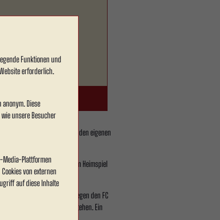
dlegende Funktionen und
Website erforderlich.
en anonym. Diese
, wie unsere Besucher
 Rot Weiss Ahlen deutlich hinter den eigenen
al-Media-Plattformen
htlich. Genau deshalb kommt dem Heimspiel
 Cookies von externen
griff auf diese Inhalte
tspiel der Wintervorbereitung gegen den FC
Wochen nicht zur Verfügung stehen. Ein