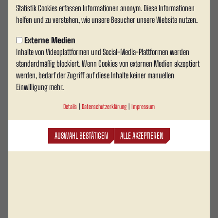
Statistik Cookies erfassen Informationen anonym. Diese Informationen
Teamabend mit Mehrwert: RWA
helfen und zu verstehen, wie unsere Besucher unsere Website nutzen.
beim Aufklärungsbataillon 7
Externe Medien
Inhalte von Videoplattformen und Social-Media-Plattformen werden
Die 1. Mannschaft von Rot Weiss Ahlen hat am
standardmäßig blockiert. Wenn Cookies von externen Medien akzeptiert
gestrigen Abend eine besondere und intensive
werden, bedarf der Zugriff auf diese Inhalte keiner manuellen
Einheit außerhalb des gewohnten Trainingsumfelds
Einwilligung mehr.
absolviert. In Zusammenarbeit mit dem
Details
|
Datenschutzerklärung
|
Impressum
Aufklärungsbataillon 7 war das Team von
Cheftrainer Marcel Stöppel zu Gast in der
AUSWAHL BESTÄTIGEN
ALLE AKZEPTIEREN
Westfalenkaserne.
Im Mittelpunkt des rund zweistündigen Programms standen Teamgeist,
Zusammenarbeit und mentale Stärke. Die Spieler mussten unter anderem
einen anspruchsvollen Parcours absolvieren, bei dem Koordination,
Kommunikation und gegenseitige Unterstützung gefragt waren. Ergänzt wurde
die Einheit durch ein speziell angepasstes Team-Building-Spiel, angelehnt an