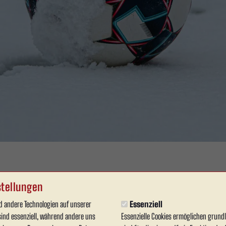
tellungen
Uhr
egen SpVg Schonnebeck
 andere Technologien auf unserer
Essenziell
sind essenziell, während andere uns
Essenzielle Cookies ermöglichen grun