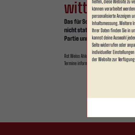
helfen, diese Website zu 
witterungsb
können verarbeitet werden (
personalisierte Anzeigen u
Das für Sonntag geplante Tes
Inhaltsmessung. Weitere I
nicht stattfinden. Die anhal
Ihrer Daten finden Sie in 
kannst deine Auswahl jede
Partie unmöglich.
Seite widerrufen oder anpa
individueller Einstellunge
Rot Weiss Ahlen richtet den Fokus nun auf 
der Website zur Verfügung
Termine informiert der Verein zeitnah über sei