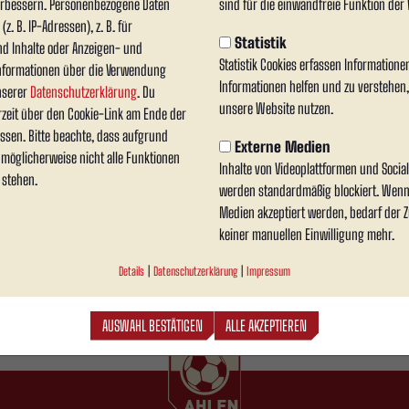
verbessern. Personenbezogene Daten
sind für die einwandfreie Funktion der 
edingt abgesagt
z. B. IP-Adressen), z. B. für
Statistik
nd Inhalte oder Anzeigen- und
tspiel bei der SpVg Schonnebeck kann aufgrund der akt
Statistik Cookies erfassen Information
nformationen über die Verwendung
Informationen helfen und zu verstehen
tenden winterlichen Verhältnisse machen eine ordnungs
unserer
Datenschutzerklärung
. Du
unsere Website nutzen.
rzeit über den Cookie-Link am Ende der
ssen. Bitte beachte, dass aufgrund
Externe Medien
n möglicherweise nicht alle Funktionen
Inhalte von Videoplattformen und Soci
die weiteren Einheiten in der laufenden Wintervorbereitung. Über mögliche Anpassu
 stehen.
werden standardmäßig blockiert. Wenn
ne offiziellen Kanäle.
Medien akzeptiert werden, bedarf der Zu
keiner manuellen Einwilligung mehr.
Details
|
Datenschutzerklärung
|
Impressum
AUSWAHL BESTÄTIGEN
ALLE AKZEPTIEREN