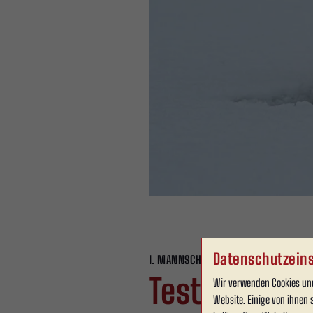
Datenschutzeins
1. MANNSCHAFT
Freitag, 09.01.2026 18:49 
Testspiel g
Wir verwenden Cookies und
Website. Einige von ihnen 