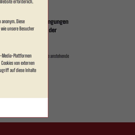
Website erforderlich.
uellen Witterungsbedingungen
en anonym. Diese
, wie unsere Besucher
gemäße Durchführung der
al-Media-Plattformen
ngen im Vorbereitungsplan sowie anstehende
 Cookies von externen
griff auf diese Inhalte