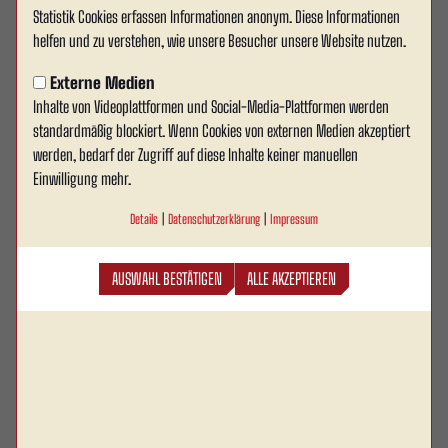
Statistik Cookies erfassen Informationen anonym. Diese Informationen
Später Nackenschlag nach
helfen und zu verstehen, wie unsere Besucher unsere Website nutzen.
Standard-Führung
Externe Medien
Inhalte von Videoplattformen und Social-Media-Plattformen werden
Unter Flutlicht und vor stimmungsvoller Kulisse
standardmäßig blockiert. Wenn Cookies von externen Medien akzeptiert
erkämpfte sich Rot Weiss Ahlen ein 1:1 (0:0) gegen
werden, bedarf der Zugriff auf diese Inhalte keiner manuellen
den 1. FC Gievenbeck – ein Ergebnis, das sich nach
Einwilligung mehr.
dem späten Ausgleich der Gäste wie zwei verlorene
Details
|
Datenschutzerklärung
|
Impressum
Punkte anfühlt. Ahlens Führung durch Rückkehrer
Bruno Soares (Kopfball nach Ecke) hielt bis in die
AUSWAHL BESTÄTIGEN
ALLE AKZEPTIEREN
lange Nachspielzeit, ehe ein Distanzschuss den
Gievenbeckern den Punkt brachte. In den
Schlagzeilen: Oberliga-Debütant Hendrik Rauf im
Ahlener Tor mit einer reifen Leistung und Neuzugang
Philimon Tawiah.