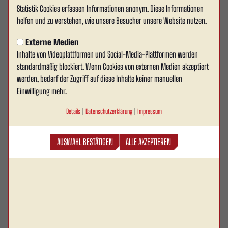
RWA unterliegt Ratingen im Test
Statistik Cookies erfassen Informationen anonym. Diese Informationen
helfen und zu verstehen, wie unsere Besucher unsere Website nutzen.
mit 1:2
Externe Medien
Rot Weiss Ahlen musste sich am Freitagabend im
Inhalte von Videoplattformen und Social-Media-Plattformen werden
kurzfristig angesetzten Testspiel bei der Ratinger
standardmäßig blockiert. Wenn Cookies von externen Medien akzeptiert
Spielvereinigung Germania 04/19 mit 1:2 (0:2)
werden, bedarf der Zugriff auf diese Inhalte keiner manuellen
Einwilligung mehr.
geschlagen geben. Im Stadtwerke Sportpark
Ratingen (Götschenbeck) traf die Mannschaft von
Details
|
Datenschutzerklärung
|
Impressum
Cheftrainer René Lewejohann auf den aktuellen
Tabellenführer der Oberliga Niederrhein und nutzte
AUSWAHL BESTÄTIGEN
ALLE AKZEPTIEREN
das Duell zur Weiterentwicklung und
Belastungssteuerung in der spielfreien Woche der
Oberliga Westfalen.