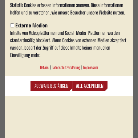
Statistik Cookies erfassen Informationen anonym. Diese Informationen
Rot Weiss Ahlen verstärkt
helfen und zu verstehen, wie unsere Besucher unsere Website nutzen.
Defensive mit Mattias Hanchard
Externe Medien
Inhalte von Videoplattformen und Social-Media-Plattformen werden
Rot Weiss Ahlen treibt die Personalplanungen für die
standardmäßig blockiert. Wenn Cookies von externen Medien akzeptiert
kommende Saison weiter voran und nimmt mit
werden, bedarf der Zugriff auf diese Inhalte keiner manuellen
Mattias Hanchard einen weiteren Spieler für die
Einwilligung mehr.
Defensive unter Vertrag. Der 23-jährige US-
Details
|
Datenschutzerklärung
|
Impressum
Amerikaner wechselt vom Bezirksligisten SV
Eintracht Nordhorn ins Wersestadion &
AUSWAHL BESTÄTIGEN
ALLE AKZEPTIEREN
unterschreibt einen Vertrag für die Spielzeit 25/26.
Hanchard stammt aus Baltimore (Maryland) und ist auf der rechten
Abwehrseite beheimatet. Er zeichnet sich vor allem durch körperliche Präsenz
und ein solides Zweikampfverhalten aus. Nach seiner fußballerischen
Ausbildung an der University of Pennsylvania sammelte er erste Erfahrungen
im deutschen Amateurbereich und kam zuletzt regelmäßig beim SV Eintracht