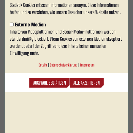
Statistik Cookies erfassen Informationen anonym. Diese Informationen
helfen und zu verstehen, wie unsere Besucher unsere Website nutzen.
Externe Medien
Inhalte von Videoplattformen und Social-Media-Plattformen werden
standardmäßig blockiert. Wenn Cookies von externen Medien akzeptiert
werden, bedarf der Zugriff auf diese Inhalte keiner manuellen
1. MANNSCHAFT
Einwilligung mehr.
RWA erfüllt Pflichtaufgabe
Details
|
Datenschutzerklärung
|
Impressum
souverän - 10:1-Erfolg in
Hoetmar
AUSWAHL BESTÄTIGEN
ALLE AKZEPTIEREN
Rot Weiss Ahlen hat auch das zweite Testspiel der Sommervorbereitung
erfolgreich gestaltet.
ZUM ARTIKEL